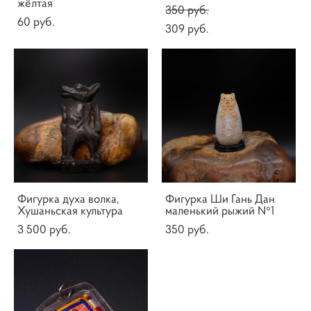
жёлтая
350 pуб.
60 pуб.
309 pуб.
Фигурка духа волка,
Фигурка Ши Гань Дан
Хушаньская культура
маленький рыжий N°1
3 500 pуб.
350 pуб.