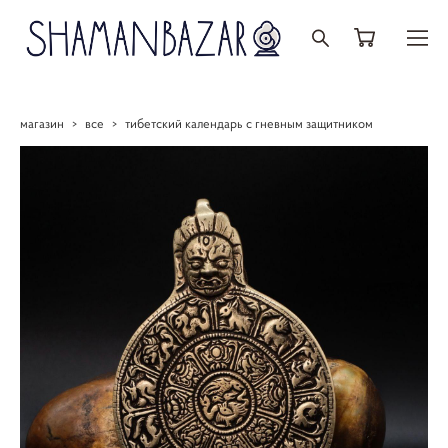
магазин
>
все
>
тибетский календарь с гневным защитником