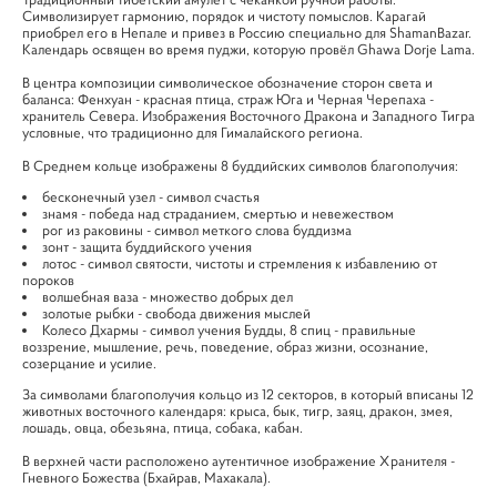
Символизирует гармонию, порядок и чистоту помыслов. Карагай
приобрел его в Непале и привез в Россию специально для ShamanBazar.
Календарь освящен во время пуджи, которую провёл Ghawa Dorje Lama.
В центра композиции символическое обозначение сторон света и
баланса: Фенхуан - красная птица, страж Юга и Черная Черепаха -
хранитель Севера. Изображения Восточного Дракона и Западного Тигра
условные, что традиционно для Гималайского региона.
В Среднем кольце изображены 8 буддийских символов благополучия:
бесконечный узел - символ счастья
​знамя - победа над страданием, смертью и невежеством
​рог из раковины - символ меткого слова буддизма
зонт - защита буддийского учения
лотос - символ святости, чистоты и стремления к избавлению от
пороков
​волшебная ваза - множество добрых дел
золотые рыбки - свобода движения мыслей
Колесо Дхармы - символ учения Будды, 8 спиц - правильные
воззрение, мышление, речь, поведение, образ жизни, осознание,
созерцание и усилие.
​За символами благополучия кольцо из 12 секторов, в который вписаны 12
животных восточного календаря: крыса, бык, тигр, заяц, дракон, змея,
лошадь, овца, обезьяна, птица, собака, кабан.
В верхней части расположено аутентичное изображение Хранителя -
Гневного Божества (Бхайрав, Махакала).