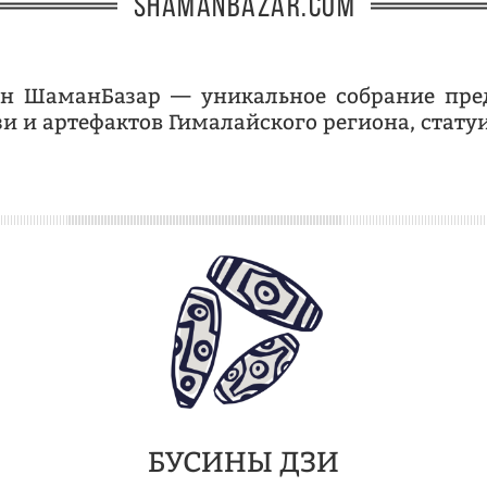
shamanbazar.com
ин ШаманБазар — уникальное собрание пре
зи и артефактов Гималайского региона, стату
БУСИНЫ ДЗИ