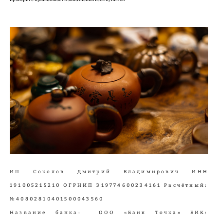
ИП Соколов Дмитрий Владимирович ИНН
191005215210 ОГРНИП 319774600234161 Расчётный:
№40802810401500043560
Название банка: ООО «Банк Точка» БИК: