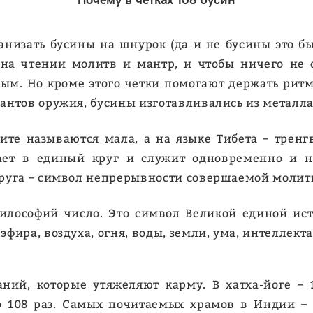
низать бусины на шнурок (да и не бусины это был
на чтении молитв и мантр, и чтобы ничего не 
ным. Но кроме этого четки помогают держать рит
антов оружия, бусины изготавливались из металл
те называются мала, а на языке Тибета – тренгв
кает в единый круг и служит одновременно и 
круга – символ непрерывности совершаемой молит
лософий число. Это символ Великой единой исти
ира, воздуха, огня, воды, земли, ума, интеллекта
ний, которые утяжеляют карму. В хатха-йоге –
 108 раз. Самых почитаемых храмов в Индии – 