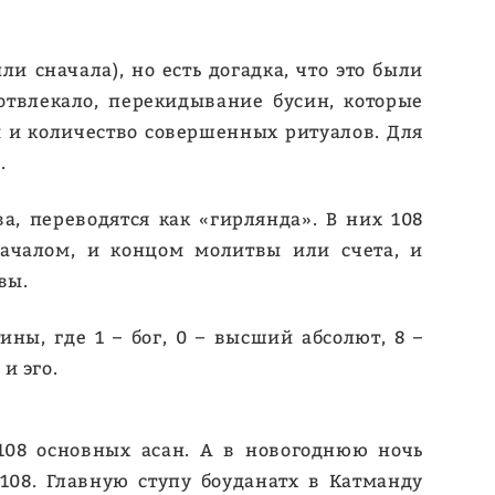
и сначала), но есть догадка, что это были
отвлекало, перекидывание бусин, которые
м и количество совершенных ритуалов. Для
а.
а, переводятся как «гирлянда». В них 108
началом, и концом молитвы или счета, и
вы.
ны, где 1 – бог, 0 – высший абсолют, 8 –
 и эго.
 108 основных асан. А в новогоднюю ночь
108. Главную ступу боуданатх в Катманду