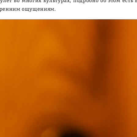
улет во многих культурах, подробно об этом есть
утренним ощущениям.