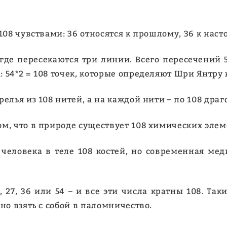
108 чувствами: 36 относятся к прошлому, 36 к нас
где пересекаются три линии. Всего пересечений 5
54*2 = 108 точек, которые определяют Шри Янтру к
релья из 108 нитей, а на каждой нити – по 108 д
ом, что в природе существует 108 химических эле
у человека в теле 108 костей, но современная ме
27, 36 или 54 – и все эти числа кратны 108. Таки
но взять с собой в паломничество.