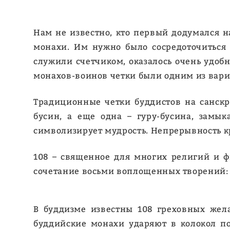
Нам не известно, кто первый додумался на
монахи. Им нужно было сосредоточиться 
служили счетчиком, оказалось очень удоб
монахов-воинов четки были одним из вари
Традиционные четки буддистов на санскри
бусин, а еще одна – гуру-бусина, замы
символизирует мудрость. Непрерывность 
108 – священное для многих религий и фи
сочетание восьми воплощенных творений: эф
В буддизме известны 108 греховных жела
буддийские монахи ударяют в колокол по