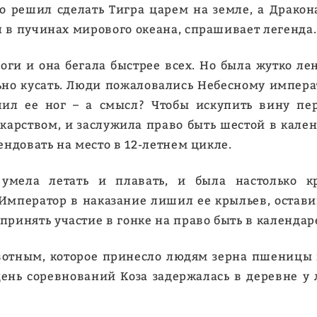
о решил сделать Тигра царем на земле, а Дракон
л в пучинах мирового океана, спрашивает легенда.
оги и она бегала быстрее всех. Но была жутко ле
ьно кусать. Люди пожаловались Небесному императо
шил ее ног – а смысл? Чтобы искупить вину пе
карством, и заслужила право быть шестой в календ
ендовать на место в 12-летнем цикле.
умела летать и плавать, и была настолько кр
Император в наказание лишил ее крыльев, оставив
ринять участие в гонке на право быть в календар
тным, которое принесло людям зерна пшеницы и р
ень соревнований Коза задержалась в деревне у 