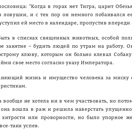
ословица: "Когда в горах нет Тигра, царит Обезь
 ловушки, и с тех пор он немного побаивался е
 уступил ей место в календаре, пропустив впереди 
ыть в списках священных животных, особой поль
ое занятие – будить людей по утрам на работу. О
строму клюву, которым он больно клевал Собаку 
айми свое место согласно указу Императора.
аняющий жизнь и имущество человека за миску е
еристикам.
 вообще не хотела ни в чем участвовать, но пото
, она вошла в раж и решила наверстать упущенно
 хитрости или проворности, но было упорное же
 все-таки успев.