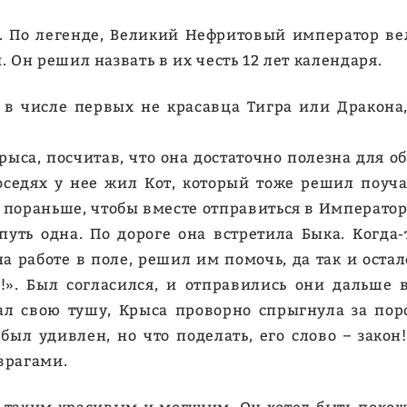
. По легенде, Великий Нефритовый император вел
Он решил назвать в их честь 12 лет календаря.
 в числе первых не красавца Тигра или Дракона
 Крыса, посчитав, что она достаточно полезна для 
соседях у нее жил Кот, который тоже решил поуча
 пораньше, чтобы вместе отправиться в Императору
 путь одна. По дороге она встретила Быка. Когд
работе в поле, решил им помочь, да так и осталс
ее!». Был согласился, и отправились они даль
ал свою тушу, Крыса проворно спрыгнула за поро
был удивлен, но что поделать, его слово – зако
 врагами.