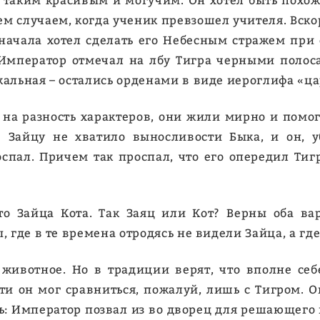
л таким красивым и могучим. Он хотел быть похожи
тем случаем, когда ученик превзошел учителя. Вско
ачала хотел сделать его Небесным стражем при с
Император отмечал на лбу Тигра черными полоса
кальная – остались орденами в виде иероглифа «ца
 на разность характеров, они жили мирно и помог
е Зайцу не хватило выносливости Быка, и он, у
пал. Причем так проспал, что его опередил Тигр
.
 Зайца Кота. Так Заяц или Кот? Верны оба вари
 где в те времена отродясь не видели Зайца, а где-
животное. Но в традиции верят, что вполне себ
ти он мог сравниться, пожалуй, лишь с Тигром. 
сь: Император позвал из во дворец для решающего 