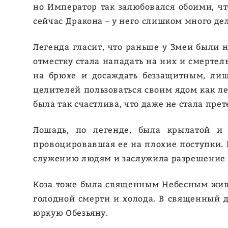
но Император так залюбовался обоими, чт
сейчас Дракона – у него слишком много де
Легенда гласит, что раньше у Змеи были н
отместку стала нападать на них и смертел
на брюхе и досаждать беззащитным, ли
целителей пользоваться своим ядом как ле
была так счастлива, что даже не стала прет
Лошадь, по легенде, была крылатой и 
провоцировавшая ее на плохие поступки. 
служению людям и заслужила разрешение п
Коза тоже была священным Небесным живо
голодной смерти и холода. В священный д
юркую Обезьяну.