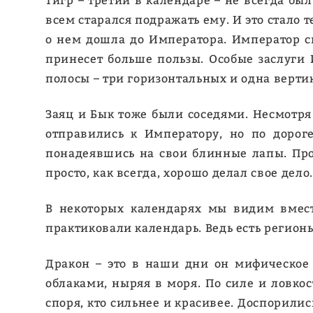
Тигр – третий в календаре – не всегда бы
всем старался подражать ему. И это стало 
о нем дошла до Императора. Император сн
принесет больше пользы. Особые заслуги 
полосы – три горизонтальных и одна верти
Заяц и Бык тоже были соседями. Несмотря
отправились к Императору, но по дорог
понадеявшись на свои блинные лапы. Прос
просто, как всегда, хорошо делал свое дело
В некоторых календарях мы видим вместо
практиковали календарь. Ведь есть регионы,
Дракон – это в наши дни он мифическое 
облаками, ныряя в моря. По силе и ловкос
споря, кто сильнее и красивее. Доспорили