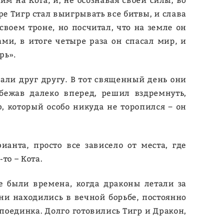
м на Кота, и, не осознавая своей силы, во
ре Тигр стал выигрывать все битвы, и слава
воем троне, но посчитал, что на земле он
ми, в итоге четыре раза он спасал мир, и
рь».
али друг другу. В тот священный день они
бежав далеко вперед, решил вздремнуть,
, который особо никуда не торопился – он
анта, просто все зависело от места, где
то – Кота.
е были времена, когда драконы летали за
Они находились в вечной борьбе, постоянно
поединка. Долго готовились Тигр и Дракон,