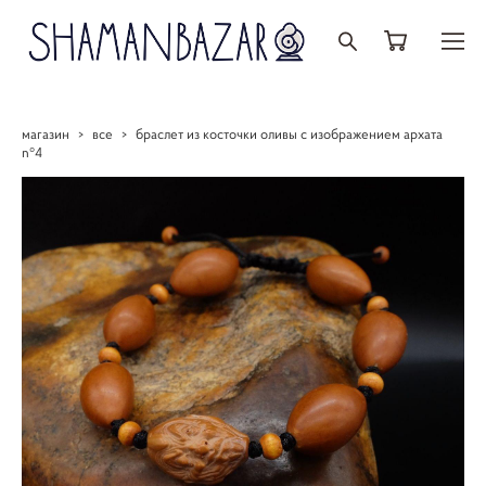
магазин
>
все
>
браслет из косточки оливы с изображением архата
n°4