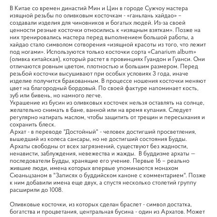
В Китае со времен династий Мин и Цин в городе Сужчоу мастера
изящной резьбы по оливковым косточкам - «ганьлань хайдао» –
создавали изделия для чиновников и богатых людей. Из-за своей
ценности резные косточки относились к «изящным взяткам». Позже на
них тренировались мастера перед выполнением большой работы, а
хайдао стало символом сотворения «изящной красоты из того, что лежит
под ногами». Используются только косточки сорта «Canarium album»
(оливка китайская), который растет в провинциях Гуандон и Гуанси. Они
отличаются ровным цветом, плотностью и большим размером. Перед
резьбой косточки высушивают при особых условиях 3 года, иначе
изделие получится бракованным. В процессе ношения косточки меняют
цвет на благородный бордовый. По своей фактуре напоминает кость,
зуб или бивень, но намного легче.
​Украшение из бусин из оливковых косточек нельзя оставлять на солнце,
желательно снимать в бане, ванной или на время купания. Следует
регулярно натирать маслом, чтобы защитить от трещин и пересыхания и
сохранить блеск.
Архат - в переводе "Достойный" - человек достигший просветления,
вышедший из колеса сансары, но не достигший состояния Будды.
Архаты свободны от всех загрязнений, существуют без жадности,
ненависти, заблуждения, невежества и жажды. В буддизме архаты —
последователи Будды, хранящие его учение. Первые 16 – реально
жившие люди, имена которых впервые упоминаются монахом
Сюаньцзаном в "Записях о буддийском каноне с комментарием". Позже
к ним добавили имена еще двух, а спустя несколько столетий группу
расширили до 1008.
Оливковые косточки, из которых сделан браслет - символ достатка,
богатства и процветания, центральная бусина - один из Архатов. Может