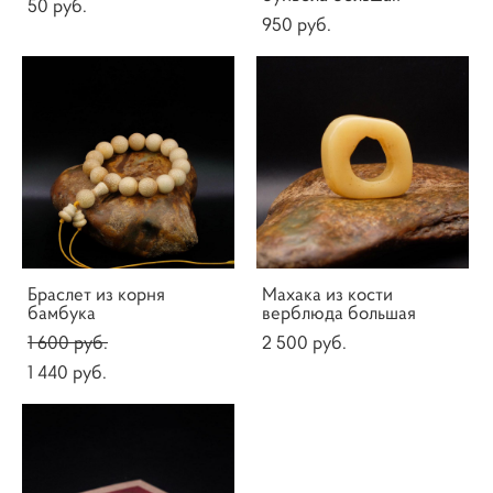
50 pуб.
950 pуб.
Браслет из корня
Махака из кости
бамбука
верблюда большая
1 600 pуб.
2 500 pуб.
1 440 pуб.