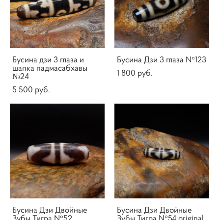
Бусина дзи 3 глаза и
Бусина Дзи 3 глаза N°123
шапка падмасабхавы
1 800 pуб.
№24
5 500 pуб.
Бусина Дзи Двойные
Бусина Дзи Двойные
Зубы Тигра N°52
Зубы Тигра N°54 original