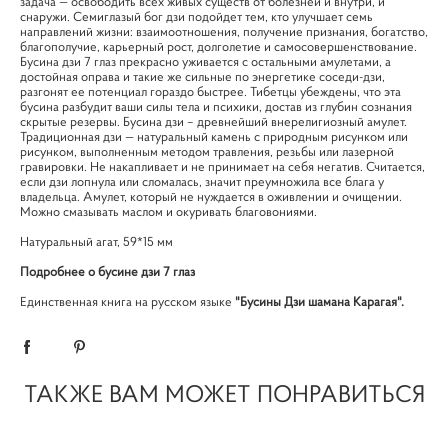
задача — освободить всех живых существ от болезней и внутри, и
снаружи. Семиглазый бог дзи подойдет тем, кто улучшает семь
направлений жизни: взаимоотношения, получение признания, богатство,
благополучие, карьерный рост, долголетие и самосовершенствование.
Бусина дзи 7 глаз прекрасно уживается с остальными амулетами, а
достойная оправа и такие же сильные по энергетике соседи-дзи,
разгонят ее потенциал гораздо быстрее. Тибетцы убеждены, что эта
бусина разбудит ваши силы тела и психики, достав из глубин сознания
скрытые резервы. Бусина дзи – древнейший внерелигиозный амулет.
Традиционная дзи — натуральный камень с природным рисунком или
рисунком, выполненным методом травления, резьбы или лазерной
гравировки. Не накапливает и не принимает на себя негатив. Считается,
если дзи лопнула или сломалась, значит преумножила все блага у
владельца. Амулет, который не нуждается в оживлении и очищении.
Можно смазывать маслом и окуривать благовониями.
Натуральный агат, 59*15 мм
Подробнее о бусине дзи 7 глаз
Единственная книга на русском языке
"Бусины Дзи шамана Карагая".
ТАКЖЕ ВАМ МОЖЕТ ПОНРАВИТЬСЯ