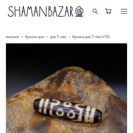
магазин
>
бусины дзи
>
дзи 7 глаз
>
бусина дзи 7 глаз n°24