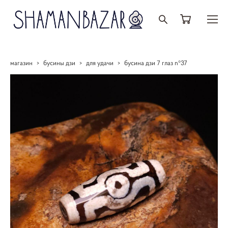
магазин
>
бусины дзи
>
для удачи
>
бусина дзи 7 глаз n°37