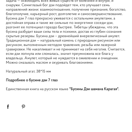
задача — освободить всех живых существ от болезней и внутри, и
снаружи. Семиглазый бог дзи подойдет тем, кто улучшает семь
направлений жизни: взаимоотношения, получение признания, богатство,
благополучие, карьерный рост, долголетие и самосовершенствование.
Бусина дзи 7 глаз прекрасно уживается с остальными амулетами, а
достойная оправа и такие же сильные по энергетике соседи-дзи,
разгонят ее потенциал гораздо быстрее. Тибетцы убеждены, что эта
бусина разбудит ваши силы тела и психики, достав из глубин сознания
скрытые резервы. Бусина дзи – древнейший внерелигиозный амулет.
Традиционная дзи — натуральный камень с природным рисунком или
рисунком, выполненным методом травления, резьбы или лазерной
гравировки. Не накапливает и не принимает на себя негатив. Считается,
если дзи лопнула или сломалась, значит преумножила все блага у
владельца. Амулет, который не нуждается в оживлении и очищении.
Можно смазывать маслом и окуривать благовониями.
Натуральный агат, 38*15 мм
Подробнее о бусине дзи 7 глаз
Единственная книга на русском языке
"Бусины Дзи шамана Карагая".