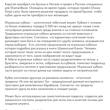
Карагай приобрел эти бусины в Непале и привез в Россию специально
для ShamanBazar. Освящены во время пуджи, которую провёл Ghawa
Dorje Lama. Было принято решение продавать по одной бусине, чтобы
кубик удачи могли приобрести все желающие.
Игральные кубики — аутентичный тибетский амулет. Кубики с точками
по бокам появились порядка 5 000 лет назад как оракул, позже стали
популярным развлечением среди воинов и на стоянках кочевников.
Традиционно игральные кубики делались из костей животных и
фруктовых косточек. Считалось, что вариантами сочетаний точек
руководят сами боги и так определяется судьба человека, оказавшегося
перед выбором. Есть система предсказаний на игральных кубиках,
которая подробно рассказана в книге Шаманский Канон. Человек,
который носит такие четки на шее может читать предсказания, в
зависимости от того, какое изображение он видит чаще.
В Тибете игральные кубики часто служат разделителями на четках, а
браслеты, ожерелья и четки, собранные из кубиков, помогают владельцу
разбираться в системе и трактовании предсказаний. Игральные кубики
часто рисуют на стенах домов как символ защиты от неприятностей.
Кубик изготовлен вручную из раковины моллюска - гигантской
тридакны. Из нее же делают Тун - традиционный духовой инструмент и
проставки для молитвенных барабанов. Считается, что тридакна
приносит удачу во всех начинаниях и очищает разум.
Может быть использована как самостоятельная подвеска, подвеска для
шаманского костюма, разделитель для четок или в качестве основы для
создания амулета.