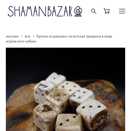
магазин
>
все
>
бусина из ракушки гигантская тридакна в виде
игрального кубика