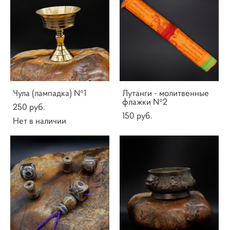
Чула (лампадка) N°1
Лутанги - молитвенные
флажки N°2
250 pуб.
150 pуб.
Нет в наличии