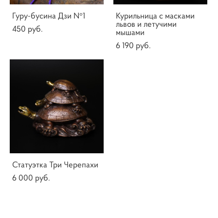
Гуру-бусина Дзи N°1
Курильница с масками
львов и летучими
450 pуб.
мышами
6 190 pуб.
Статуэтка Три Черепахи
6 000 pуб.