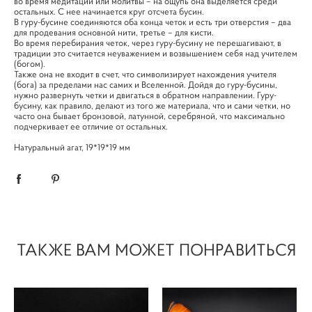
во время медитации или молитвы – на ощупь она выделяется среди
остальных. С нее начинается круг отсчета бусин.
В гуру-бусине соединяются оба конца четок и есть три отверстия – два
для продевания основной нити, третье – для кисти.
Во время перебирания четок, через гуру-бусину не перешагивают, в
традиции это считается неуважением и возвышением себя над учителем
(богом).
Также она не входит в счет, что символизирует нахождения учителя
(бога) за пределами нас самих и Вселенной. Дойдя до гуру-бусины,
нужно развернуть четки и двигаться в обратном направлении. Гуру-
бусину, как правило, делают из того же материала, что и сами четки, но
часто она бывает бронзовой, латунной, серебряной, что максимально
подчеркивает ее отличие от остальных.
Натуральный агат, 19*19*19 мм
ТАКЖЕ ВАМ МОЖЕТ ПОНРАВИТЬСЯ