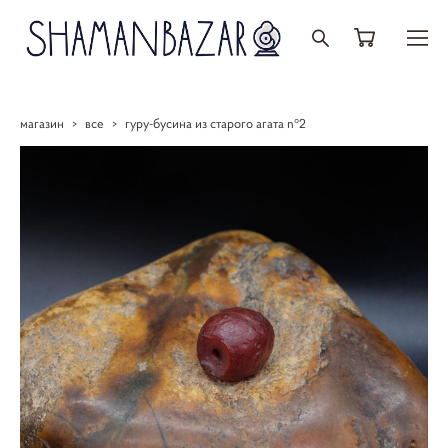
магазин
>
все
>
гуру-бусина из старого агата n°2