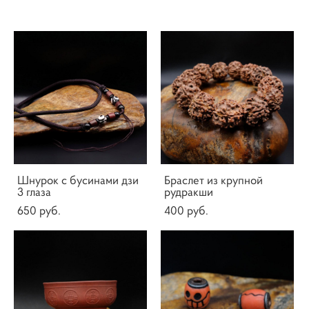
Шнурок с бусинами дзи
Браслет из крупной
3 глаза
рудракши
650 pуб.
400 pуб.