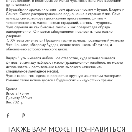
с невежеством. В некоторых регионах Чула является олицетворением
души человека.
В буддийских храмах их ставят трем драгоценностям – Будде, Дхарме и
Сангхе. Самое распространенное подношение в странах Азии. Сама
лампада символизирует достижение просветления, фитиль –
человеческое эго, масло – океан страданий, а огонь – мудрость.
Чула служили им как бытовые лампы, и как предмет для обряда
одновременно. Считается заблуждением подносить чула только
умершим.
С XV века отмечается Праздник тысячи лампад, посвященный учителю
Чже Цонкапе, «Второму Будде», основателю школы «Гелугпа», и
обновлению астрологического цикла.
Внутри Чулы имеется небольшое отверстие, куда устанавливается
фитиль. В лампаду набирают масло (традиционно- топлёное, но можно
использовать и растительные масла высокого качества или
специальное лампадное масло
).
Чула с карвингом, сделана полностью вручную азиатскими мастерами.
Именно такие используются в буддийских и индуистских храмах.
Бронза
Высота 173 мм
Диаметр 130 мм
Вес 782 гр
ТАКЖЕ ВАМ МОЖЕТ ПОНРАВИТЬСЯ