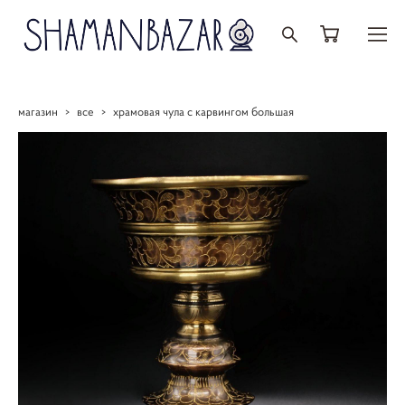
магазин
>
все
>
храмовая чула с карвингом большая