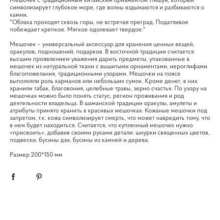
символизирует глубокое море, где волны вздымаются и разбиваются о
камни.
"Облака проходят сквозь горы, не встречая преград. Податливое
побеждает крепкое. Мягкое одолевает твердое."
Мешочек – универсальный аксессуар для хранения ценных вещей,
оракулов, подношений, подарков. В восточной традиции считается
высшим проявлением уважения дарить предметы, упакованные в
мешочек из натуральной ткани с вышитыми орнаментами, иероглифами
благопожелания, традиционными узорами. Мешочки на поясе
выполняли роль карманов или небольших сумок. Кроме денег, в них
хранили табак, благовония, целебные травы, зерно счастья. По узору на
мешочках можно было понять статус, регион проживания и род
деятельности владельца. В шаманской традиции оракулы, амулеты и
атрибуты принято хранить в красивых мешочках. Кожаные мешочки под
запретом, т.к. кожа символизирует смерть, что может навредить тому, что
в нем будет находиться. Считается, что купленный мешочек нужно
«присвоить», добавив своими руками детали: шнурки священных цветов,
подвески, бусины дзи, бусины из камней и дерева.
Размер 200*150 мм