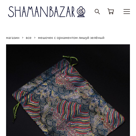
магазин
>
все
>
мешочек с орнаментом лишуй зелёный