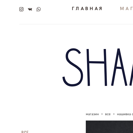
ГЛАВНАЯ
МА
магазин
>
все
>
нашивка 
Все