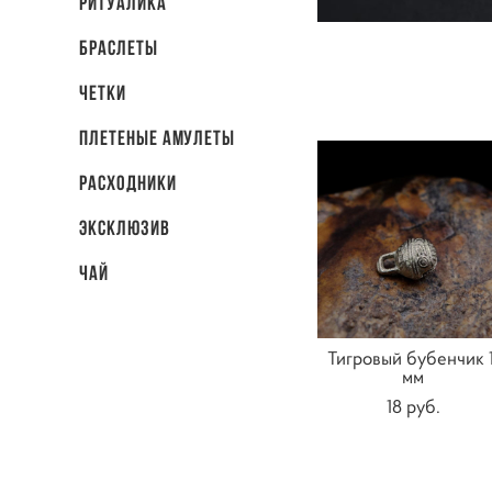
Ритуалика
Браслеты
Четки
Плетеные амулеты
Расходники
Эксклюзив
Чай
Тигровый бубенчик 1
мм
18 pуб.