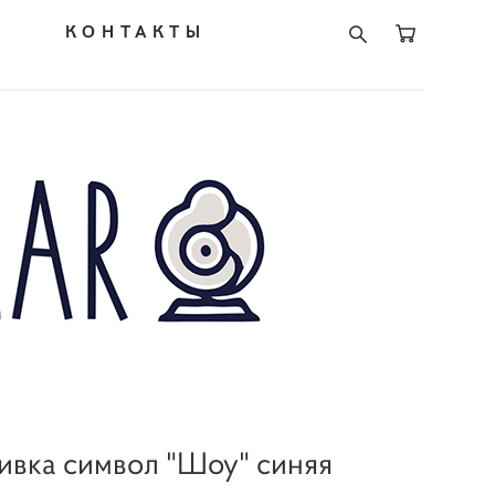
И
КОНТАКТЫ
вка символ "Шоу" синяя