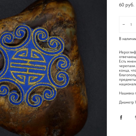
60 pуб.
В наличи
Иероглиф 
отвечающе
Есть мнен
черепахи.
конца, чт
благополу
предметы 
националь
Нашивка п
Диаметр 