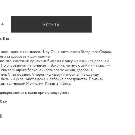
КУПИТЬ
и:
11
шт.
шоу - один из символов Шоу-Сина, китайского Звездного Старца,
го за здоровье и долголетие.
ие, что культовый орнамент был взят с рисунка панциря древней
 По очертаниям напоминает лабиринт, не имеющий ни начала, ни
о символизирует бесконечность всего: жизни, здоровья,
чия. Стилизованный иероглиф «шоу» наносится на одежду,
быта, им украшаются дома и рабочие пространства. Признан
ным символом Монголии, Китая и Тибета.
рикрепляется к ткани при помощи утюга.
10 см