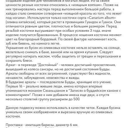
создавали изделия для чиновников и богатых людей. Из-за своей
ценности резные косточки относились к «изящным взяткам». Позже на
них тренировались мастера перед выполнением большой работы, а
хайдао стало символом сотворения «изящной красоты из того, что лежит
под ногами». Используются только косточки сорта «Canarium album»
(оливка китайская), который растет в провинциях Гуандон и Гуанси. Они
отличаются ровным цветом, плотностью и большим размером. Перед
резьбой косточки высушивают при особых условиях 3 года, иначе
изделие получится бракованным. В процессе ношения косточки меняют
цвет на благородный бордовый. По своей фактуре напоминает кость,
зуб или бивень, но намного легче.
​Украшение из бусин из оливковых косточек нельзя оставлять на солнце,
желательно снимать в бане, ванной или на время купания. Следует
регулярно натирать маслом, чтобы защитить от трещин и пересыхания и
сохранить блеск.
Архат - в переводе "Достойный" - человек достигший просветления,
вышедший из колеса сансары, но не достигший состояния Будды.
Архаты свободны от всех загрязнений, существуют без жадности,
ненависти, заблуждения, невежества и жажды.
В буддизме архаты — последователи Будды, хранящие его учение.
Первые 16 – реально жившие люди, имена которых впервые
упоминаются монахом Сюаньцзаном в "Записях о буддийском каноне с
комментарием". Позже к ним добавили имена еще двух, а спустя
несколько столетий группу расширили до 500.
Данную подвеску можно использовать в качестве четок. Каждая бусина
уникальна своим изображением и вырезана вручную из оливковых
косточек.
Проставки - имитация бирюзы, диаметр 6 мм.