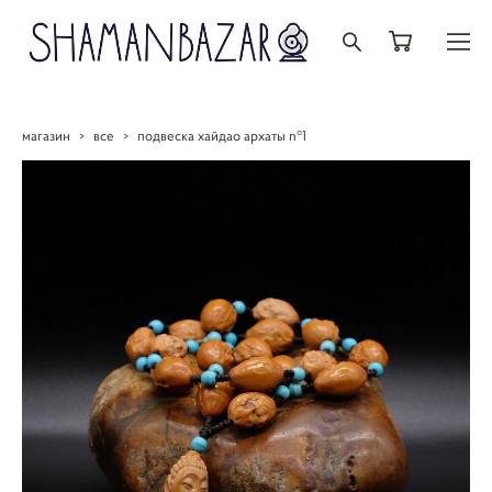
магазин
>
все
>
подвеска хайдао архаты n°1