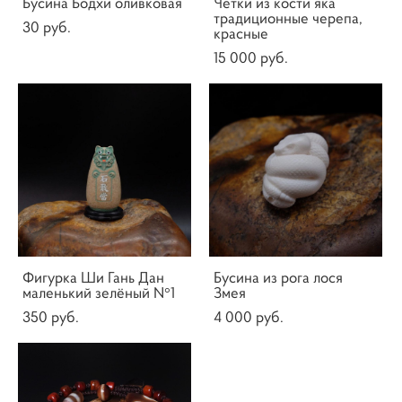
Бусина Бодхи оливковая
Четки из кости яка
традиционные черепа,
30 pуб.
красные
15 000 pуб.
Фигурка Ши Гань Дан
Бусина из рога лося
маленький зелёный N°1
Змея
350 pуб.
4 000 pуб.