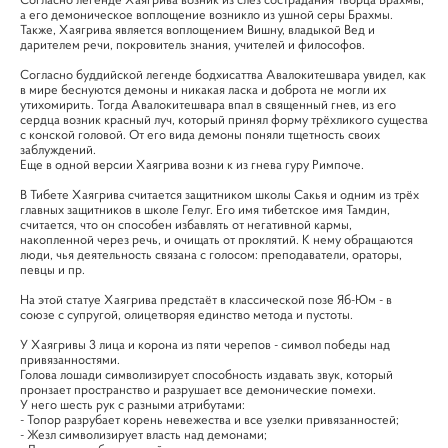
а его демоническое воплощение возникло из ушной серы Брахмы.
Также, Хаягрива является воплощением Вишну, владыкой Вед и
дарителем речи, покровитель знания, учителей и философов.
Согласно буддийской легенде бодхисаттва Авалокитешвара увидел, как
в мире беснуются демоны и никакая ласка и доброта не могли их
утихомирить. Тогда Авалокитешвара впал в священный гнев, из его
сердца возник красный луч, который принял форму трёхликого существа
с конской головой. От его вида демоны поняли тщетность своих
заблуждений.
Еще в одной версии Хаягрива возни к из гнева гуру Римпоче.
В Тибете Хаягрива считается защитником школы Сакья и одним из трёх
главных защитников в школе Гелуг. Его имя тибетское имя Тамдин,
считается, что он способен избавлять от негативной кармы,
накопленной через речь, и очищать от проклятий. К нему обращаются
люди, чья деятельность связана с голосом: преподаватели, ораторы,
певцы и пр.
На этой статуе Хаягрива предстаёт в классической позе Яб-Юм - в
союзе с супругой, олицетворяя единство метода и пустоты.
У Хаягривы 3 лица и корона из пяти черепов - символ победы над
привязанностями.
Голова лошади символизирует способность издавать звук, который
пронзает пространство и разрушает все демонические помехи.
У него шесть рук с разными атрибутами:
- Топор разрубает корень невежества и все узелки привязанностей;
- Жезл символизирует власть над демонами;