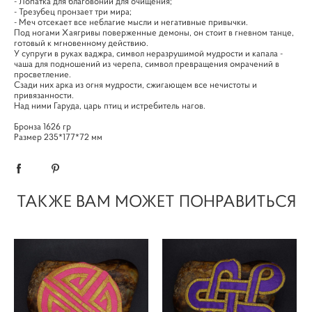
- Лопатка для благовоний для очищения;
- Трезубец пронзает три мира;
- Меч отсекает все неблагие мысли и негативные привычки.
Под ногами Хаягривы поверженные демоны, он стоит в гневном танце,
готовый к мгновенному действию.
У супруги в руках ваджра, символ неразрушимой мудрости и капала -
чаша для подношений из черепа, символ превращения омрачений в
просветление.
Сзади них арка из огня мудрости, сжигающем все нечистоты и
привязанности.
Над ними Гаруда, царь птиц и истребитель нагов.
Бронза 1626 гр
Размер 235*177*72 мм
ТАКЖЕ ВАМ МОЖЕТ ПОНРАВИТЬСЯ