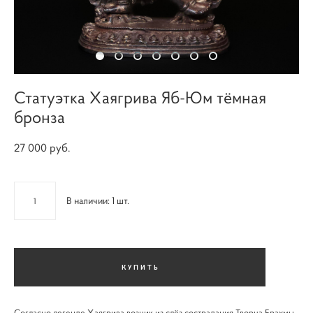
Статуэтка Хаягрива Яб-Юм тёмная
бронза
27 000 pуб.
В наличии:
1
шт.
КУПИТЬ
Согласно легенде Хаягрива возник из слёз сострадания Творца Брахмы,