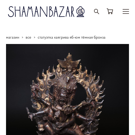
магазин
>
все
>
статуэтка хаягрива яб-юм тёмная бронза