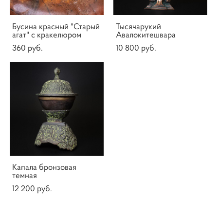
Бусина красный "Старый
Тысячарукий
агат" с кракелюром
Авалокитешвара
360 pуб.
10 800 pуб.
Капала бронзовая
темная
12 200 pуб.