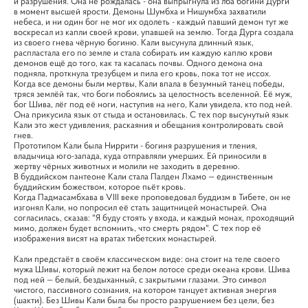
и разрушения. Она не рождалась - она выпрыгнула из лба богини Дурги
в момент высшей ярости. Демоны Шумбха и Нишумбха захватили
небеса, и ни один бог не мог их одолеть - каждый павший демон тут же
воскресал из капли своей крови, упавшей на землю. Тогда Дурга создала
из своего гнева чёрную богиню. Кали высунула длинный язык,
распластала его по земле и стала собирать им каждую каплю крови
демонов ещё до того, как та касалась почвы. Одного демона она
подняла, проткнула трезубцем и пила его кровь, пока тот не иссох.
Когда все демоны были мертвы, Кали впала в безумный танец победы,
тряся землёй так, что боги побоялись за целостность вселенной. Её муж,
бог Шива, лёг под её ноги, наступив на него, Кали увидела, кто под ней.
Она прикусила язык от стыда и остановилась. С тех пор высунутый язык
Кали это жест удивления, раскаяния и обещания контролировать свой
гнев.
Прототипом Кали была Ниррити - богиня разрушения и тления,
владычица юго-запада, куда отправляли умерших. Ей приносили в
жертву чёрных животных и молили не заходить в деревню.
В буддийском пантеоне Кали стала Палден Лхамо — единственным
буддийским божеством, которое пьёт кровь.
Когда Падмасамбхава в VIII веке проповедовал буддизм в Тибете, он не
изгонял Кали, но попросил её стать защитницей монастырей. Она
согласилась, сказав: "Я буду стоять у входа, и каждый монах, проходящий
мимо, должен будет вспомнить, что смерть рядом". С тех пор её
изображения висят на вратах тибетских монастырей.
Кали предстаёт в своём классическом виде: она стоит на теле своего
мужа Шивы, который лежит на белом лотосе среди океана крови. Шива
под ней — белый, бездыханный, с закрытыми глазами. Это символ
чистого, пассивного сознания, на котором танцует активная энергия
(шакти). Без Шивы Кали была бы просто разрушением без цели, без