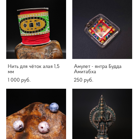
Нить для чёток алая 1,5
Амулет - янтра Будда
мм
Амитабха
1 000 pуб.
250 pуб.