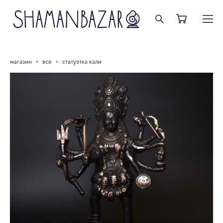
магазин
>
все
>
статуэтка кали