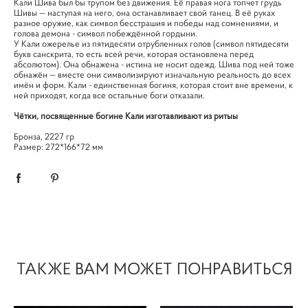
Кали Шива был бы трупом без движения. Её правая нога топчет грудь
Шивы — наступая на него, она останавливает свой танец. В её руках
разное оружие, как символ бесстрашия и победы над сомнениями, и
голова демона - символ побеждённой гордыни.
У Кали ожерелье из пятидесяти отрубленных голов (символ пятидесяти
букв санскрита, то есть всей речи, которая остановлена перед
абсолютом). Она обнажена - истина не носит одежд. Шива под ней тоже
обнажён — вместе они символизируют изначальную реальность до всех
имён и форм. Кали - единственная богиня, которая стоит вне времени, к
ней приходят, когда все остальные боги отказали.
Чётки, посвященные богине Кали изготавливают из ритыы
Бронза, 2227 гр
Размер: 272*166*72 мм
ТАКЖЕ ВАМ МОЖЕТ ПОНРАВИТЬСЯ