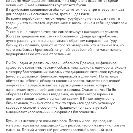
во время медитации или молитвы – на ощупь она выделяется среди
остальных. С нее начинается круг отсчета бусин.
В гуру-бусине соединяются оба конца четок и есть три отверстия – два
для продевания основной нити, третье – для кисти.
Во время перебирания четок, через гуру-бусину не перешагивают, в
традиции это считается неуважением и возвышением себя над учителем
(богом).
Также она не входит в счет, что символизирует нахождения учителя
(бога) за пределами нас самих и Вселенной. Дойдя до гуру-бусины,
нужно развернуть четки и двигаться в обратном направлении. Гуру-
бусину, как правило, делают из того же материала, что и сами четки, но
часто она бывает бронзовой, латунной, серебряной, что максимально
подчеркивает ее отличие от остальных.
Пи Яо – один из девяти сыновей Небесного Дракона, мифическое
существо с крыльями, чертами собаки, льва, дракона, единорога. Входит
в пятерку благоприятных животных традиционной китайской культуры
(вместе с драконом, фениксом, черепахой и Цилинем). По легенде,
обитает на небесах, обладает нюхом на золото, питается негативной
энергией и перерабатывает ее в драгоценный метал, который
накапливает внутри себя для своего хозяина. Считается, что Пи Яо
оберегает благосостояния владельца, не допускает разорения и
помогает находить самые выгодные сделки. В Китае популярен у
бизнесменов, финансистов и тех, то стремится сделать успешную
карьеру и сколотить состояние. Традиционно над статуэткой
вывешивают колокольчики и окуривают благовониями.
Бусина из настоящего лосиного рога. Лосиный рог - природный
материал, идеально подходящий для резьбы, часто им заменяют бивень
мамонта. Легкий и прочный рог имеет красивый молочный цвет,