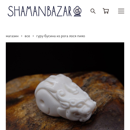
магазин
>
все
>
гуру-бусина из рога лося пияо