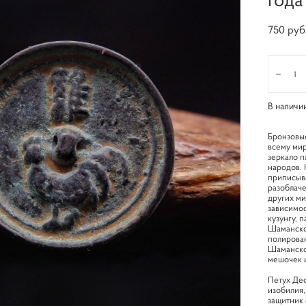
750 pуб
В наличи
Бронзовые
всему мир
зеркало п
народов. 
приписыва
разоблаче
других ми
зависимос
кузунгу, п
Шаманское
полирован
Шаманское
мешочек и
Петух Дес
изобилия,
защитник 