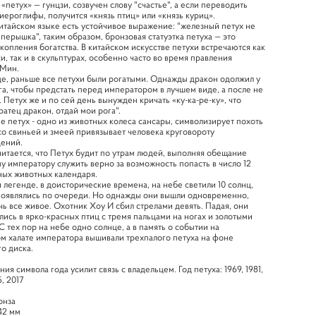
«петух» — гунцзи, созвучен слову "счастье", а если переводить
иероглифы, получится «князь птиц» или «князь куриц».
китайском языке есть устойчивое выражение: "железный петух не
 перышка", таким образом, бронзовая статуэтка петуха — это
копления богатства. В китайском искусстве петухи встречаются как
и, так и в скульптурах, особенно часто во время правления
 Мин.
е, раньше все петухи были рогатыми. Однажды дракон одолжил у
га, чтобы предстать перед императором в лучшем виде, а после не
. Петух же и по сей день вынужден кричать «ку-ка-ре-ку», что
Братец дракон, отдай мои рога".
е петух - одно из животных колеса сансары, символизирует похоть
со свиньей и змеей привязывает человека круговороту
ений.
читается, что Петух будит по утрам людей, выполняя обещание
 императору служить верно за возможность попасть в число 12
ых животных календаря.
 легенде, в доисторические времена, на небе светили 10 солнц,
появлялись по очереди. Но однажды они вышли одновременно,
чь все живое. Охотник Хоу И сбил стрелами девять. Падая, они
ись в ярко-красных птиц с тремя пальцами на ногах и золотыми
С тех пор на небе одно солнце, а в память о событии на
м халате императора вышивали трехпалого петуха на фоне
о диска.
ия символа года усилит связь с владельцем. Год петуха: 1969, 1981,
, 2017
онза
42 мм