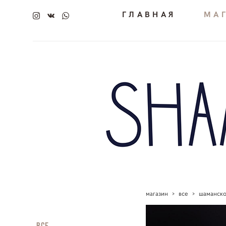
ГЛАВНАЯ
МА
магазин
>
все
>
шаманско
Все