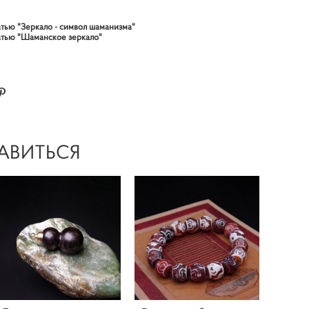
атью "Зеркало - символ шаманизма"
атью "Шаманское зеркало"
АВИТЬСЯ