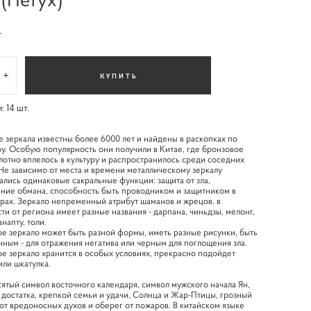
.
КУПИТЬ
и:
14
шт.
 зеркала известны более 6000 лет и найдены в раскопках по
у. Особую популярность они получили в Китае, где бронзовое
лотно вплелось в культуру и распространилось среди соседних
Не зависимо от места и времени металлическому зеркалу
лись одинаковые сакральные функции: защита от зла,
ние обмана, способность быть проводником и защитником в
рах. Зеркало непременный атрибут шаманов и жрецов, в
ти от региона имеет разные названия - дарпана, чиньдзы, мелонг,
анапту, толи.
 зеркало может быть разной формы, иметь разные рисунки, быть
ным - для отражения негатива или черным для поглощения зла.
 зеркало хранится в особых условиях, прекрасно подойдет
ли шкатулка.
ятый символ восточного календаря, символ мужского начала Ян,
 достатка, крепкой семьи и удачи, Солнца и Жар-Птицы, грозный
от вредоносных духов и оберег от пожаров. В китайском языке