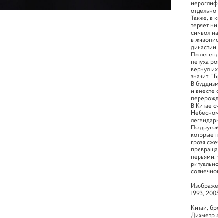
иероглиф 
отдельно 
Также, в 
теряет ни
символ на
в живопис
династии
По легенд
петуха ро
вернул их
значит: "
В буддизм
и вместе 
перерожд
В Китае с
Небесному
легендарн
По другой
которые 
грозя сже
превращал
перьями. 
ритуально
солнечног
Изображен
1993, 2005
Китай, бр
Диаметр 