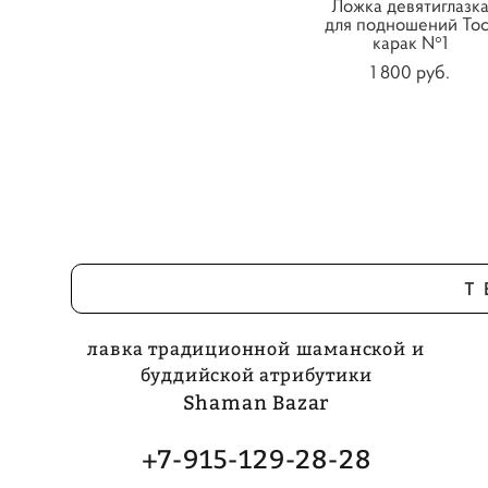
Ложка девятиглазк
для подношений Тос
карак N°1
1 800 pуб.
Т
лавка традиционной шаманской и
буддийской атрибутики
Shaman Bazar
+7-915-129-28-28