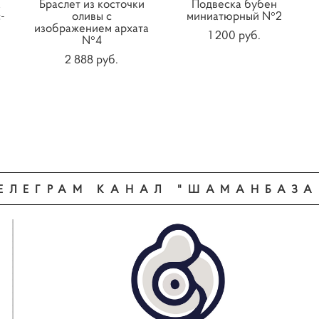
а
Браслет из косточки
Подвеска бубен
-
оливы с
миниатюрный N°2
изображением архата
1 200 pуб.
N°4
2 888 pуб.
ЕЛЕГРАМ КАНАЛ "ШАМАНБАЗА